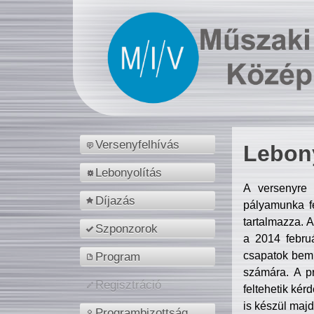
Versenyfelhívás
Lebony
Lebonyolítás
A versenyre 
Díjazás
pályamunka fe
tartalmazza. 
Szponzorok
a 2014 febr
csapatok bemu
Program
számára. A p
Regisztráció
feltehetik kér
is készül majd
Programbizottság