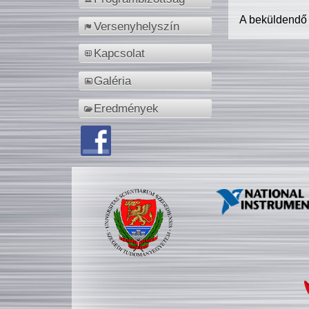
A beküldendő
Versenyhelyszín
Kapcsolat
Galéria
Eredmények