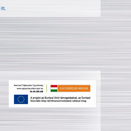
itt
.