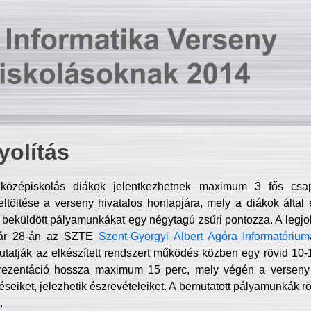
olítás
középiskolás diákok jelentkezhetnek maximum 3 fős csa
ltöltése a verseny hivatalos honlapjára, mely a diákok által e
A beküldött pályamunkákat egy négytagú zsűri pontozza. A legj
uár 28-án az SZTE
Szent-Györgyi Albert Agóra Informatórium
tatják az elkészített rendszert működés közben egy rövid 10-12
rezentáció hossza maximum 15 perc, mely végén a verseny 
déseiket, jelezhetik észrevételeiket. A bemutatott pályamunkák r
.