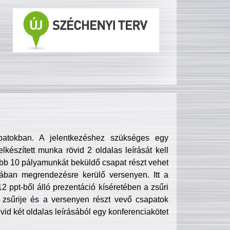
patokban. A jelentkezéshez szükséges egy
lkészített munka rövid 2 oldalas leírását kell
obb 10 pályamunkát beküldő csapat részt vehet
ában megrendezésre kerülő versenyen. Itt a
 ppt-ből álló prezentáció kíséretében a zsűri
zsűrije és a versenyen részt vevő csapatok
övid két oldalas leírásából egy konferenciakötet