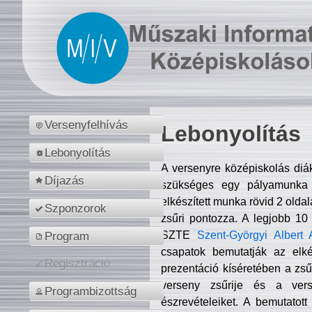
Versenyfelhívás
Lebonyolítás
Lebonyolítás
A versenyre középiskolás diá
Díjazás
szükséges egy pályamunka f
elkészített munka rövid 2 olda
Szponzorok
zsűri pontozza. A legjobb 10
SZTE
Szent-Györgyi Albert 
Program
csapatok bemutatják az elké
Regisztráció
prezentáció kíséretében a zs
verseny zsűrije és a verse
Programbizottság
észrevételeiket. A bemutatott