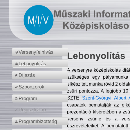
Versenyfelhívás
Lebonyolítás
Lebonyolítás
A versenyre középiskolás diá
Díjazás
szükséges egy pályamunka f
elkészített munka rövid 2 olda
Szponzorok
zsűri pontozza. A legjobb 10
SZTE
Szent-Györgyi Albert 
Program
csapatok bemutatják az elké
Regisztráció
prezentáció kíséretében a zs
verseny zsűrije és a verse
Programbizottság
észrevételeiket. A bemutatott