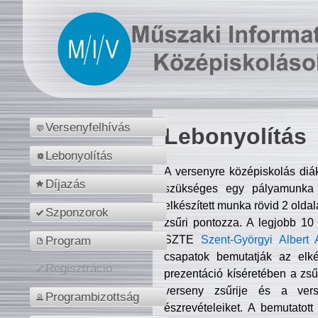
Versenyfelhívás
Lebonyolítás
Lebonyolítás
A versenyre középiskolás diá
Díjazás
szükséges egy pályamunka f
elkészített munka rövid 2 olda
Szponzorok
zsűri pontozza. A legjobb 10
SZTE
Szent-Györgyi Albert 
Program
csapatok bemutatják az elké
Regisztráció
prezentáció kíséretében a zs
verseny zsűrije és a verse
Programbizottság
észrevételeiket. A bemutatott