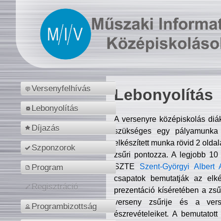
Versenyfelhívás
Lebonyolítás
Lebonyolítás
A versenyre középiskolás diá
Díjazás
szükséges egy pályamunka f
elkészített munka rövid 2 olda
Szponzorok
zsűri pontozza. A legjobb 10
SZTE
Szent-Györgyi Albert 
Program
csapatok bemutatják az elké
Regisztráció
prezentáció kíséretében a zs
verseny zsűrije és a verse
Programbizottság
észrevételeiket. A bemutatott