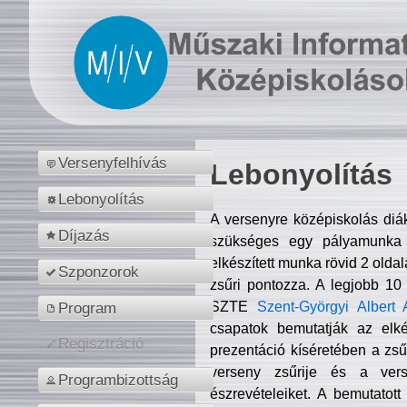
Versenyfelhívás
Lebonyolítás
Lebonyolítás
A versenyre középiskolás diá
Díjazás
szükséges egy pályamunka f
elkészített munka rövid 2 olda
Szponzorok
zsűri pontozza. A legjobb 10
SZTE
Szent-Györgyi Albert 
Program
csapatok bemutatják az elké
Regisztráció
prezentáció kíséretében a zs
verseny zsűrije és a verse
Programbizottság
észrevételeiket. A bemutatott