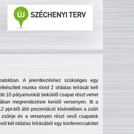
patokban. A jelentkezéshez szükséges egy
lkészített munka rövid 2 oldalas leírását kell
obb 10 pályamunkát beküldő csapat részt vehet
ában megrendezésre kerülő versenyen. Itt a
 ppt-ből álló prezentáció kíséretében a zsűri
zsűrije és a versenyen részt vevő csapatok
övid két oldalas leírásából egy konferenciakötet