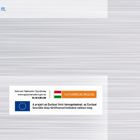
itt
.