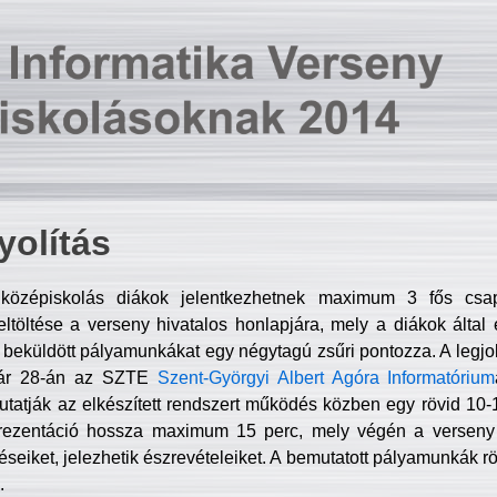
olítás
középiskolás diákok jelentkezhetnek maximum 3 fős csa
ltöltése a verseny hivatalos honlapjára, mely a diákok által e
A beküldött pályamunkákat egy négytagú zsűri pontozza. A legj
uár 28-án az SZTE
Szent-Györgyi Albert Agóra Informatórium
tatják az elkészített rendszert működés közben egy rövid 10-12
rezentáció hossza maximum 15 perc, mely végén a verseny 
déseiket, jelezhetik észrevételeiket. A bemutatott pályamunkák r
.