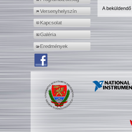
A beküldendő
Versenyhelyszín
Kapcsolat
Galéria
Eredmények