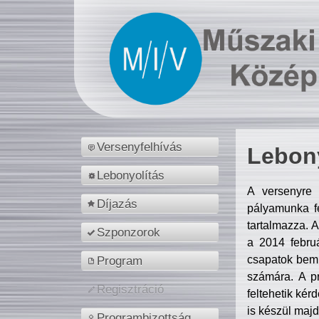
Versenyfelhívás
Lebony
Lebonyolítás
A versenyre 
Díjazás
pályamunka fe
tartalmazza. 
Szponzorok
a 2014 febr
csapatok bemu
Program
számára. A p
Regisztráció
feltehetik kér
is készül majd
Programbizottság