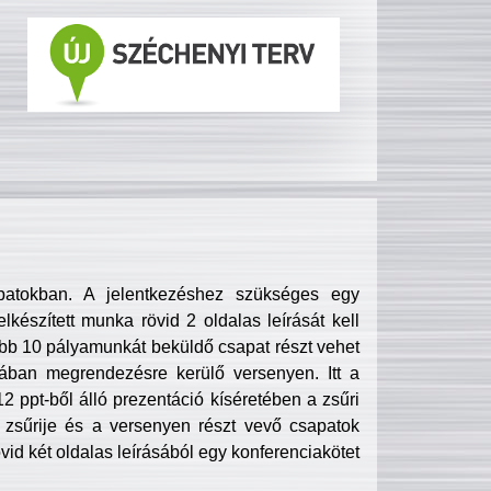
patokban. A jelentkezéshez szükséges egy
lkészített munka rövid 2 oldalas leírását kell
obb 10 pályamunkát beküldő csapat részt vehet
ában megrendezésre kerülő versenyen. Itt a
 ppt-ből álló prezentáció kíséretében a zsűri
zsűrije és a versenyen részt vevő csapatok
övid két oldalas leírásából egy konferenciakötet