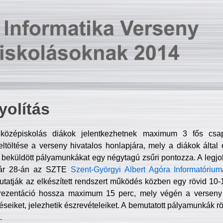
olítás
középiskolás diákok jelentkezhetnek maximum 3 fős csa
ltöltése a verseny hivatalos honlapjára, mely a diákok által e
A beküldött pályamunkákat egy négytagú zsűri pontozza. A legj
uár 28-án az SZTE
Szent-Györgyi Albert Agóra Informatórium
tatják az elkészített rendszert működés közben egy rövid 10-12
rezentáció hossza maximum 15 perc, mely végén a verseny 
déseiket, jelezhetik észrevételeiket. A bemutatott pályamunkák r
.