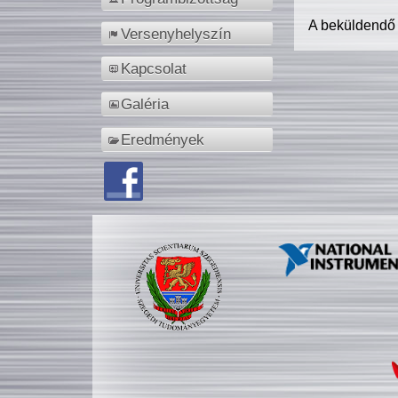
A beküldendő
Versenyhelyszín
Kapcsolat
Galéria
Eredmények