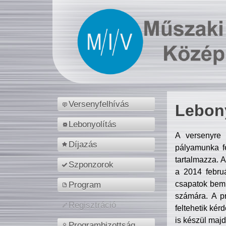
Versenyfelhívás
Lebony
Lebonyolítás
A versenyre 
Díjazás
pályamunka fe
tartalmazza. 
Szponzorok
a 2014 febr
csapatok bemu
Program
számára. A p
Regisztráció
feltehetik kér
is készül majd
Programbizottság