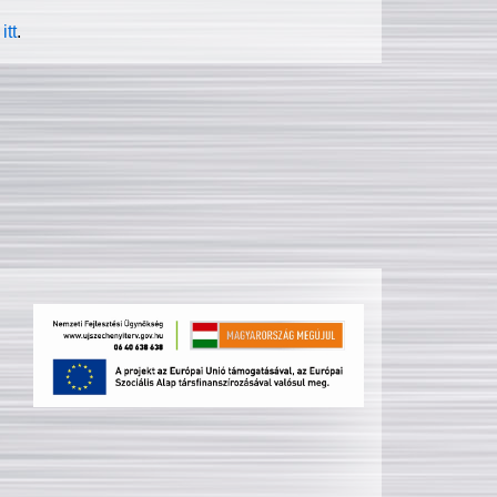
itt
.