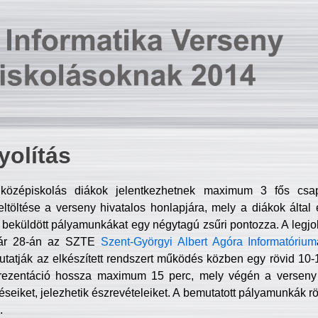
olítás
középiskolás diákok jelentkezhetnek maximum 3 fős csa
ltöltése a verseny hivatalos honlapjára, mely a diákok által e
A beküldött pályamunkákat egy négytagú zsűri pontozza. A legj
uár 28-án az SZTE
Szent-Györgyi Albert Agóra Informatórium
tatják az elkészített rendszert működés közben egy rövid 10-12
rezentáció hossza maximum 15 perc, mely végén a verseny 
déseiket, jelezhetik észrevételeiket. A bemutatott pályamunkák r
.