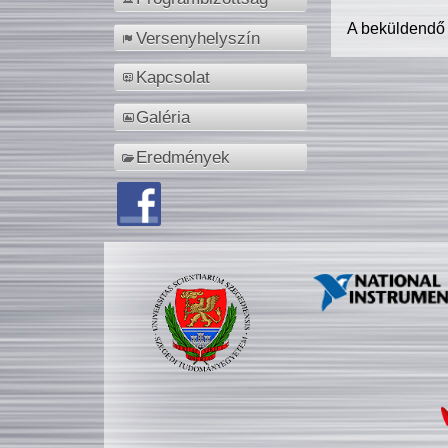
A beküldendő
Versenyhelyszín
Kapcsolat
Galéria
Eredmények