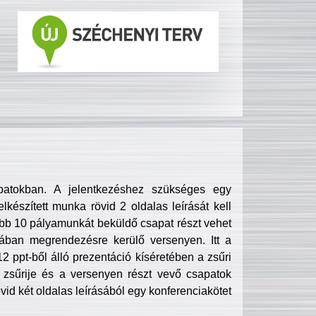
patokban. A jelentkezéshez szükséges egy
lkészített munka rövid 2 oldalas leírását kell
obb 10 pályamunkát beküldő csapat részt vehet
ában megrendezésre kerülő versenyen. Itt a
 ppt-ből álló prezentáció kíséretében a zsűri
zsűrije és a versenyen részt vevő csapatok
övid két oldalas leírásából egy konferenciakötet