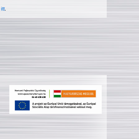
itt
.