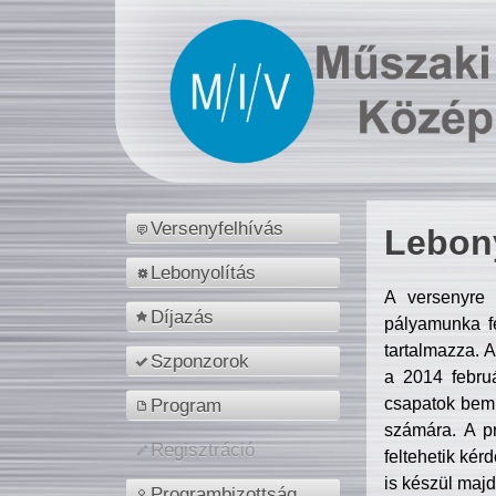
Versenyfelhívás
Lebony
Lebonyolítás
A versenyre 
Díjazás
pályamunka fe
tartalmazza. 
Szponzorok
a 2014 febr
csapatok bemu
Program
számára. A p
Regisztráció
feltehetik kér
is készül majd
Programbizottság