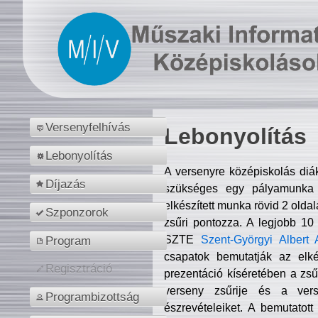
Versenyfelhívás
Lebonyolítás
Lebonyolítás
A versenyre középiskolás diá
Díjazás
szükséges egy pályamunka f
elkészített munka rövid 2 olda
Szponzorok
zsűri pontozza. A legjobb 10
SZTE
Szent-Györgyi Albert 
Program
csapatok bemutatják az elké
Regisztráció
prezentáció kíséretében a zs
verseny zsűrije és a verse
Programbizottság
észrevételeiket. A bemutatott