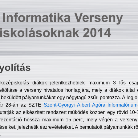
olítás
középiskolás diákok jelentkezhetnek maximum 3 fős csa
ltöltése a verseny hivatalos honlapjára, mely a diákok által e
A beküldött pályamunkákat egy négytagú zsűri pontozza. A legj
uár 28-án az SZTE
Szent-Györgyi Albert Agóra Informatórium
tatják az elkészített rendszert működés közben egy rövid 10-12
rezentáció hossza maximum 15 perc, mely végén a verseny 
déseiket, jelezhetik észrevételeiket. A bemutatott pályamunkák r
.