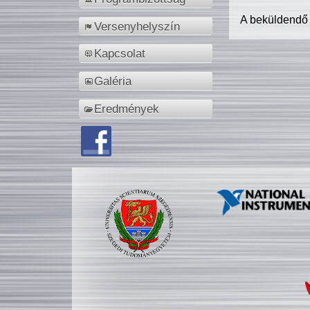
A beküldendő
Versenyhelyszín
Kapcsolat
Galéria
Eredmények