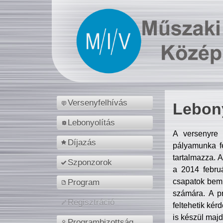
Versenyfelhívás
Lebony
Lebonyolítás
A versenyre 
Díjazás
pályamunka fe
tartalmazza. 
Szponzorok
a 2014 febr
csapatok bemu
Program
számára. A p
Regisztráció
feltehetik kér
is készül majd
Programbizottság