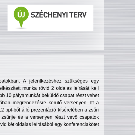
patokban. A jelentkezéshez szükséges egy
lkészített munka rövid 2 oldalas leírását kell
obb 10 pályamunkát beküldő csapat részt vehet
ában megrendezésre kerülő versenyen. Itt a
 ppt-ből álló prezentáció kíséretében a zsűri
zsűrije és a versenyen részt vevő csapatok
övid két oldalas leírásából egy konferenciakötet