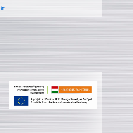
itt
.