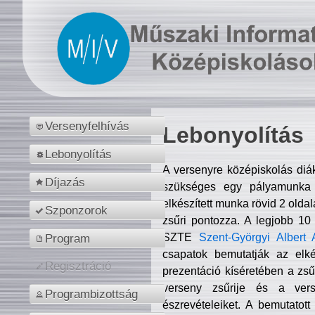
Versenyfelhívás
Lebonyolítás
Lebonyolítás
A versenyre középiskolás diá
Díjazás
szükséges egy pályamunka f
elkészített munka rövid 2 olda
Szponzorok
zsűri pontozza. A legjobb 10
SZTE
Szent-Györgyi Albert 
Program
csapatok bemutatják az elké
Regisztráció
prezentáció kíséretében a zs
verseny zsűrije és a verse
Programbizottság
észrevételeiket. A bemutatott