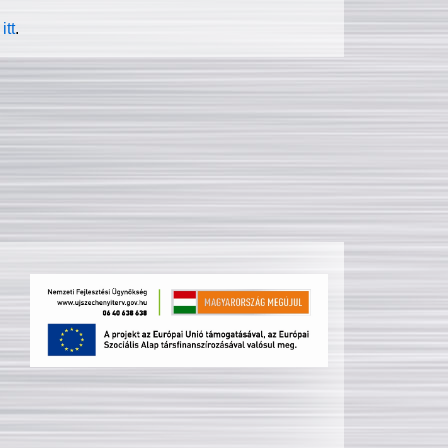
itt
.