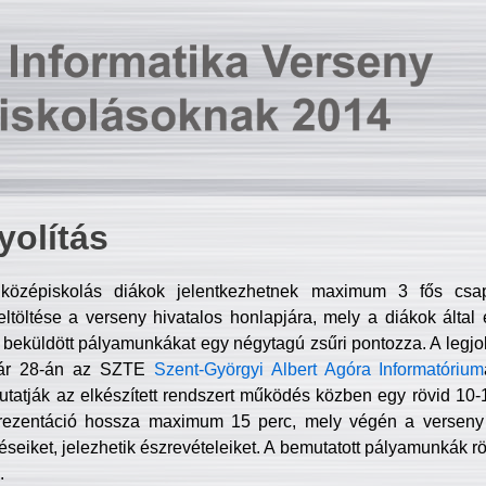
olítás
középiskolás diákok jelentkezhetnek maximum 3 fős csa
ltöltése a verseny hivatalos honlapjára, mely a diákok által e
A beküldött pályamunkákat egy négytagú zsűri pontozza. A legj
uár 28-án az SZTE
Szent-Györgyi Albert Agóra Informatórium
tatják az elkészített rendszert működés közben egy rövid 10-12
rezentáció hossza maximum 15 perc, mely végén a verseny 
déseiket, jelezhetik észrevételeiket. A bemutatott pályamunkák r
.