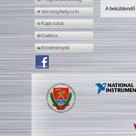
A beküldendő
Versenyhelyszín
Kapcsolat
Galéria
Eredmények