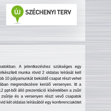
patokban. A jelentkezéshez szükséges egy
lkészített munka rövid 2 oldalas leírását kell
obb 10 pályamunkát beküldő csapat részt vehet
ában megrendezésre kerülő versenyen. Itt a
 ppt-ből álló prezentáció kíséretében a zsűri
zsűrije és a versenyen részt vevő csapatok
övid két oldalas leírásából egy konferenciakötet