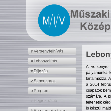
Versenyfelhívás
Lebony
Lebonyolítás
A versenyre 
Díjazás
pályamunka fe
tartalmazza. 
Szponzorok
a 2014 febr
csapatok bemu
Program
számára. A p
Regisztráció
feltehetik kér
is készül majd
Programbizottság