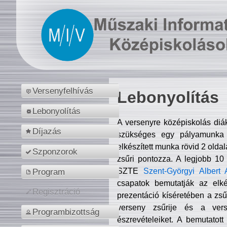
Versenyfelhívás
Lebonyolítás
Lebonyolítás
A versenyre középiskolás diá
Díjazás
szükséges egy pályamunka f
elkészített munka rövid 2 olda
Szponzorok
zsűri pontozza. A legjobb 10
SZTE
Szent-Györgyi Albert 
Program
csapatok bemutatják az elké
Regisztráció
prezentáció kíséretében a zs
verseny zsűrije és a verse
Programbizottság
észrevételeiket. A bemutatott