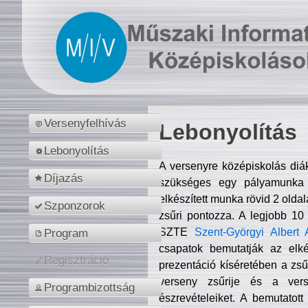
Versenyfelhívás
Lebonyolítás
Lebonyolítás
A versenyre középiskolás diá
Díjazás
szükséges egy pályamunka f
elkészített munka rövid 2 olda
Szponzorok
zsűri pontozza. A legjobb 10
SZTE
Szent-Györgyi Albert 
Program
csapatok bemutatják az elké
Regisztráció
prezentáció kíséretében a zs
verseny zsűrije és a verse
Programbizottság
észrevételeiket. A bemutatott