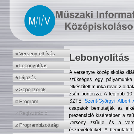
Versenyfelhívás
Lebonyolítás
Lebonyolítás
A versenyre középiskolás diá
Díjazás
szükséges egy pályamunka f
elkészített munka rövid 2 olda
Szponzorok
zsűri pontozza. A legjobb 10
SZTE
Szent-Györgyi Albert 
Program
csapatok bemutatják az elké
Regisztráció
prezentáció kíséretében a zs
verseny zsűrije és a verse
Programbizottság
észrevételeiket. A bemutatott