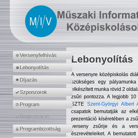
Versenyfelhívás
Lebonyolítás
Lebonyolítás
A versenyre középiskolás diá
Díjazás
szükséges egy pályamunka f
elkészített munka rövid 2 olda
Szponzorok
zsűri pontozza. A legjobb 10
SZTE
Szent-Györgyi Albert 
Program
csapatok bemutatják az elké
Regisztráció
prezentáció kíséretében a zs
verseny zsűrije és a verse
Programbizottság
észrevételeiket. A bemutatott