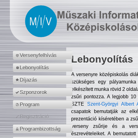
Versenyfelhívás
Lebonyolítás
Lebonyolítás
A versenyre középiskolás diá
Díjazás
szükséges egy pályamunka f
elkészített munka rövid 2 olda
Szponzorok
zsűri pontozza. A legjobb 10
SZTE
Szent-Györgyi Albert 
Program
csapatok bemutatják az elké
Regisztráció
prezentáció kíséretében a zs
verseny zsűrije és a verse
Programbizottság
észrevételeiket. A bemutatott