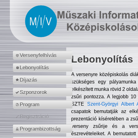
Versenyfelhívás
Lebonyolítás
Lebonyolítás
A versenyre középiskolás diá
Díjazás
szükséges egy pályamunka f
elkészített munka rövid 2 olda
Szponzorok
zsűri pontozza. A legjobb 10
SZTE
Szent-Györgyi Albert 
Program
csapatok bemutatják az elké
Regisztráció
prezentáció kíséretében a zs
verseny zsűrije és a verse
Programbizottság
észrevételeiket. A bemutatott