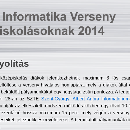
olítás
középiskolás diákok jelentkezhetnek maximum 3 fős csa
ltöltése a verseny hivatalos honlapjára, mely a diákok által e
A beküldött pályamunkákat egy négytagú zsűri pontozza. A legj
uár 28-án az SZTE
Szent-Györgyi Albert Agóra Informatórium
tatják az elkészített rendszert működés közben egy rövid 10-12
rezentáció hossza maximum 15 perc, mely végén a verseny 
déseiket, jelezhetik észrevételeiket. A bemutatott pályamunkák r
.