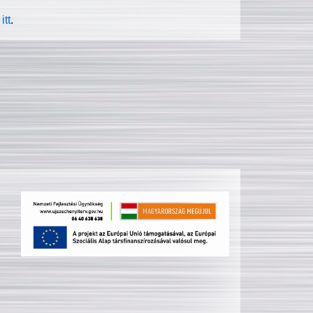
itt
.