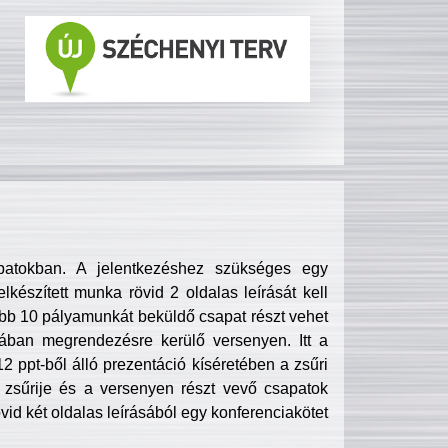
patokban. A jelentkezéshez szükséges egy
lkészített munka rövid 2 oldalas leírását kell
obb 10 pályamunkát beküldő csapat részt vehet
ában megrendezésre kerülő versenyen. Itt a
 ppt-ből álló prezentáció kíséretében a zsűri
zsűrije és a versenyen részt vevő csapatok
övid két oldalas leírásából egy konferenciakötet