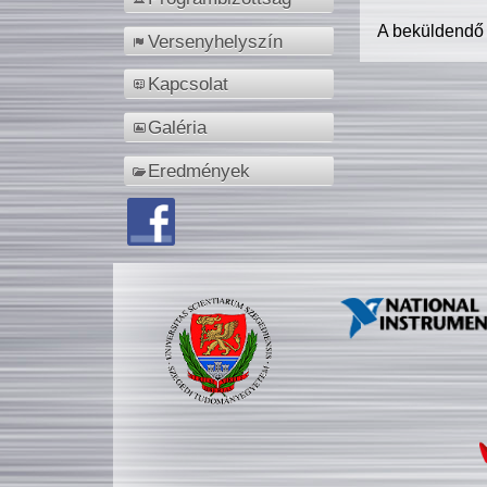
A beküldendő
Versenyhelyszín
Kapcsolat
Galéria
Eredmények