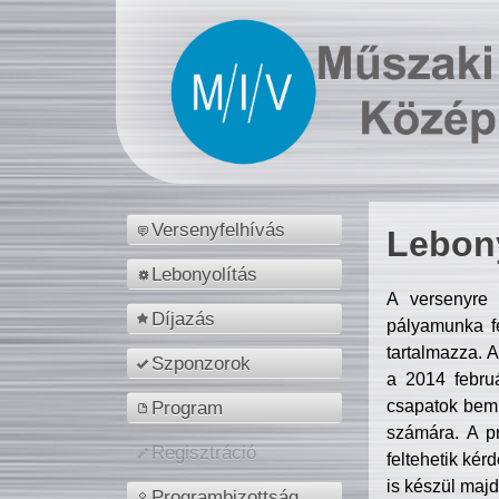
Versenyfelhívás
Lebony
Lebonyolítás
A versenyre 
Díjazás
pályamunka fe
tartalmazza. 
Szponzorok
a 2014 febr
csapatok bemu
Program
számára. A p
Regisztráció
feltehetik kér
is készül majd
Programbizottság