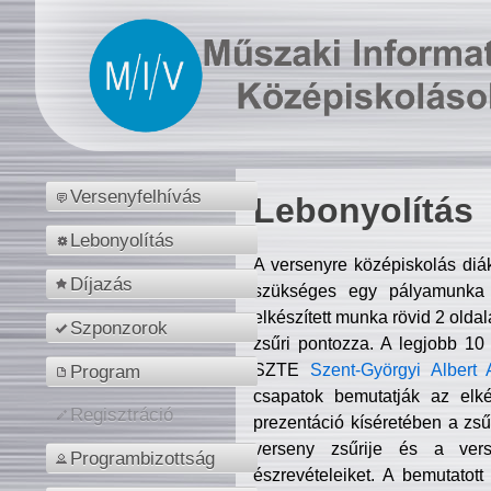
Versenyfelhívás
Lebonyolítás
Lebonyolítás
A versenyre középiskolás diá
Díjazás
szükséges egy pályamunka f
elkészített munka rövid 2 olda
Szponzorok
zsűri pontozza. A legjobb 10
SZTE
Szent-Györgyi Albert 
Program
csapatok bemutatják az elké
Regisztráció
prezentáció kíséretében a zs
verseny zsűrije és a verse
Programbizottság
észrevételeiket. A bemutatott