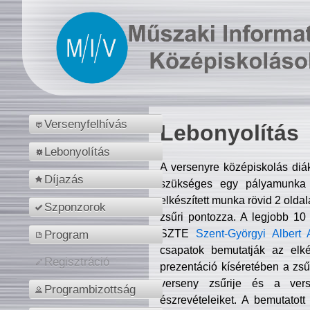
Versenyfelhívás
Lebonyolítás
Lebonyolítás
A versenyre középiskolás diá
Díjazás
szükséges egy pályamunka f
elkészített munka rövid 2 olda
Szponzorok
zsűri pontozza. A legjobb 10
SZTE
Szent-Györgyi Albert 
Program
csapatok bemutatják az elké
Regisztráció
prezentáció kíséretében a zs
verseny zsűrije és a verse
Programbizottság
észrevételeiket. A bemutatott