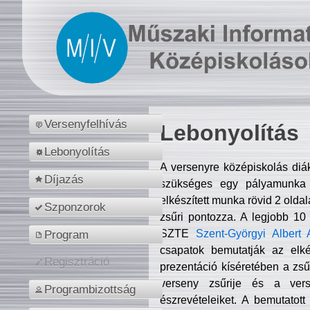
Versenyfelhívás
Lebonyolítás
Lebonyolítás
A versenyre középiskolás diá
Díjazás
szükséges egy pályamunka f
elkészített munka rövid 2 olda
Szponzorok
zsűri pontozza. A legjobb 10
SZTE
Szent-Györgyi Albert 
Program
csapatok bemutatják az elké
Regisztráció
prezentáció kíséretében a zs
verseny zsűrije és a verse
Programbizottság
észrevételeiket. A bemutatott