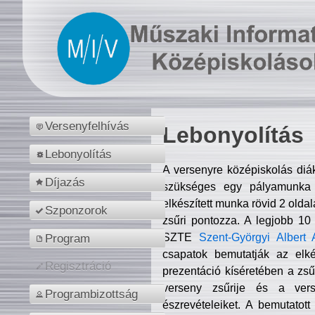
Versenyfelhívás
Lebonyolítás
Lebonyolítás
A versenyre középiskolás diá
Díjazás
szükséges egy pályamunka f
elkészített munka rövid 2 olda
Szponzorok
zsűri pontozza. A legjobb 10
SZTE
Szent-Györgyi Albert 
Program
csapatok bemutatják az elké
Regisztráció
prezentáció kíséretében a zs
verseny zsűrije és a verse
Programbizottság
észrevételeiket. A bemutatott