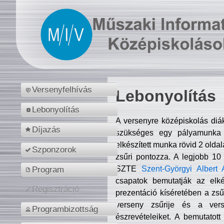
Versenyfelhívás
Lebonyolítás
Lebonyolítás
A versenyre középiskolás diá
Díjazás
szükséges egy pályamunka f
elkészített munka rövid 2 olda
Szponzorok
zsűri pontozza. A legjobb 10
SZTE
Szent-Györgyi Albert 
Program
csapatok bemutatják az elké
Regisztráció
prezentáció kíséretében a zs
verseny zsűrije és a verse
Programbizottság
észrevételeiket. A bemutatott