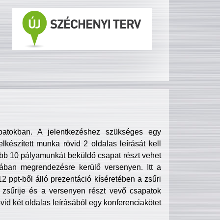
patokban. A jelentkezéshez szükséges egy
lkészített munka rövid 2 oldalas leírását kell
obb 10 pályamunkát beküldő csapat részt vehet
ában megrendezésre kerülő versenyen. Itt a
 ppt-ből álló prezentáció kíséretében a zsűri
zsűrije és a versenyen részt vevő csapatok
övid két oldalas leírásából egy konferenciakötet