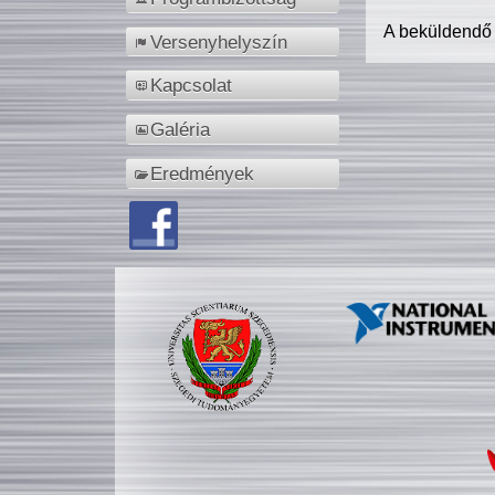
A beküldendő
Versenyhelyszín
Kapcsolat
Galéria
Eredmények