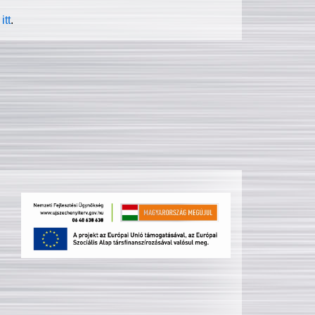
itt
.