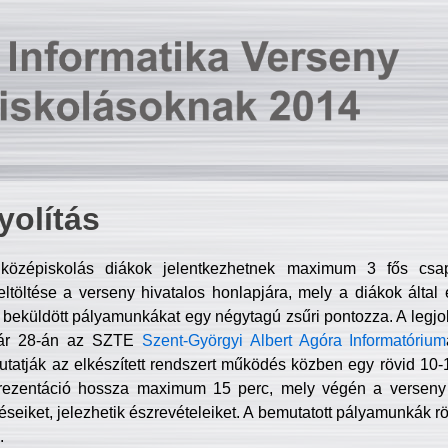
olítás
középiskolás diákok jelentkezhetnek maximum 3 fős csa
ltöltése a verseny hivatalos honlapjára, mely a diákok által e
A beküldött pályamunkákat egy négytagú zsűri pontozza. A legj
uár 28-án az SZTE
Szent-Györgyi Albert Agóra Informatórium
tatják az elkészített rendszert működés közben egy rövid 10-12
rezentáció hossza maximum 15 perc, mely végén a verseny 
déseiket, jelezhetik észrevételeiket. A bemutatott pályamunkák r
.