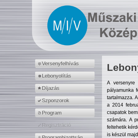
Versenyfelhívás
Lebony
Lebonyolítás
A versenyre 
Díjazás
pályamunka fe
tartalmazza. 
Szponzorok
a 2014 febr
csapatok bemu
Program
számára. A p
Regisztráció
feltehetik kér
is készül majd
Programbizottság