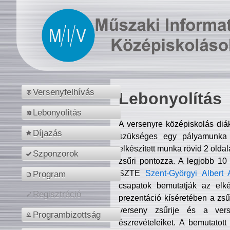
Versenyfelhívás
Lebonyolítás
Lebonyolítás
A versenyre középiskolás diá
Díjazás
szükséges egy pályamunka f
elkészített munka rövid 2 olda
Szponzorok
zsűri pontozza. A legjobb 10
SZTE
Szent-Györgyi Albert 
Program
csapatok bemutatják az elké
Regisztráció
prezentáció kíséretében a zs
verseny zsűrije és a verse
Programbizottság
észrevételeiket. A bemutatott