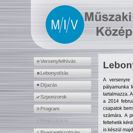
Versenyfelhívás
Lebony
Lebonyolítás
A versenyre 
Díjazás
pályamunka fe
tartalmazza. 
Szponzorok
a 2014 febr
csapatok bemu
Program
számára. A p
Regisztráció
feltehetik kér
is készül majd
Programbizottság