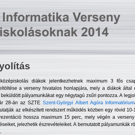
olítás
középiskolás diákok jelentkezhetnek maximum 3 fős csa
ltöltése a verseny hivatalos honlapjára, mely a diákok által e
A beküldött pályamunkákat egy négytagú zsűri pontozza. A legj
uár 28-án az SZTE
Szent-Györgyi Albert Agóra Informatórium
tatják az elkészített rendszert működés közben egy rövid 10-12
rezentáció hossza maximum 15 perc, mely végén a verseny 
déseiket, jelezhetik észrevételeiket. A bemutatott pályamunkák r
.