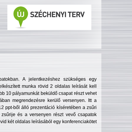
patokban. A jelentkezéshez szükséges egy
lkészített munka rövid 2 oldalas leírását kell
obb 10 pályamunkát beküldő csapat részt vehet
ában megrendezésre kerülő versenyen. Itt a
 ppt-ből álló prezentáció kíséretében a zsűri
zsűrije és a versenyen részt vevő csapatok
övid két oldalas leírásából egy konferenciakötet