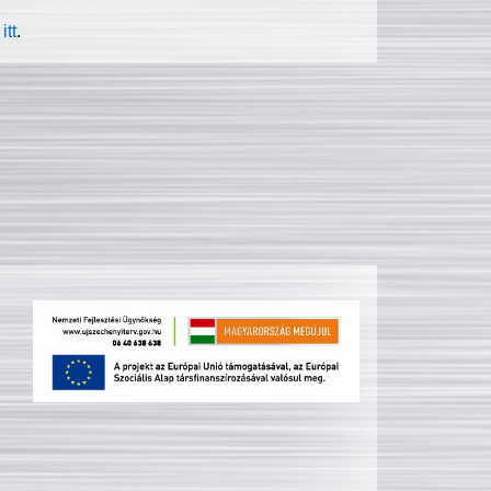
itt
.