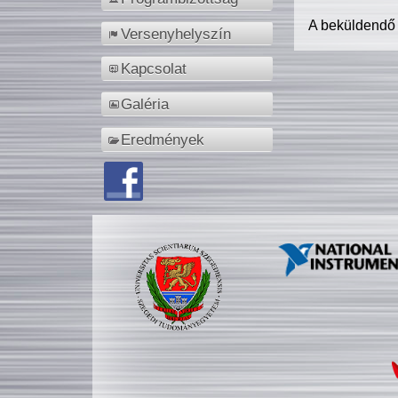
A beküldendő
Versenyhelyszín
Kapcsolat
Galéria
Eredmények