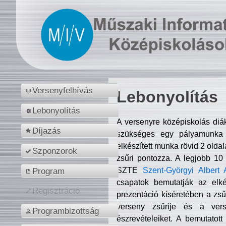
Versenyfelhívás
Lebonyolítás
Lebonyolítás
A versenyre középiskolás diá
Díjazás
szükséges egy pályamunka f
elkészített munka rövid 2 olda
Szponzorok
zsűri pontozza. A legjobb 10
SZTE
Szent-Györgyi Albert 
Program
csapatok bemutatják az elké
Regisztráció
prezentáció kíséretében a zs
verseny zsűrije és a verse
Programbizottság
észrevételeiket. A bemutatott