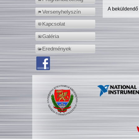
A beküldendő
Versenyhelyszín
Kapcsolat
Galéria
Eredmények