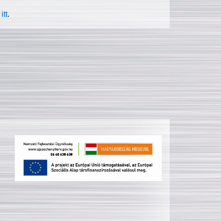
itt
.