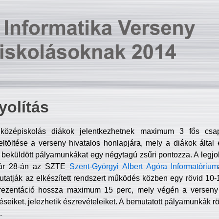
olítás
középiskolás diákok jelentkezhetnek maximum 3 fős csa
ltöltése a verseny hivatalos honlapjára, mely a diákok által e
A beküldött pályamunkákat egy négytagú zsűri pontozza. A legj
uár 28-án az SZTE
Szent-Györgyi Albert Agóra Informatórium
tatják az elkészített rendszert működés közben egy rövid 10-12
rezentáció hossza maximum 15 perc, mely végén a verseny 
déseiket, jelezhetik észrevételeiket. A bemutatott pályamunkák r
.