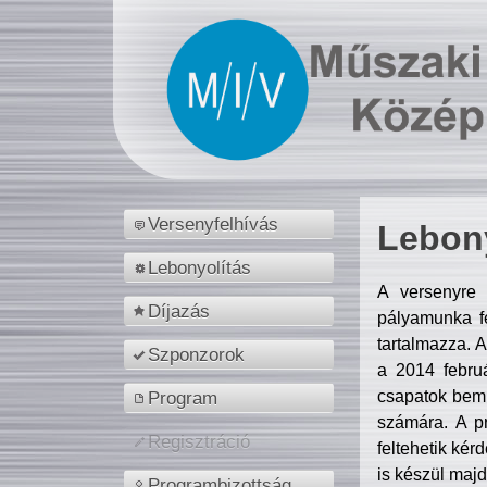
Versenyfelhívás
Lebony
Lebonyolítás
A versenyre 
Díjazás
pályamunka fe
tartalmazza. 
Szponzorok
a 2014 febr
csapatok bemu
Program
számára. A p
Regisztráció
feltehetik kér
is készül majd
Programbizottság