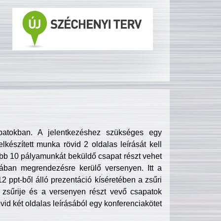
patokban. A jelentkezéshez szükséges egy
lkészített munka rövid 2 oldalas leírását kell
obb 10 pályamunkát beküldő csapat részt vehet
ában megrendezésre kerülő versenyen. Itt a
 ppt-ből álló prezentáció kíséretében a zsűri
zsűrije és a versenyen részt vevő csapatok
övid két oldalas leírásából egy konferenciakötet