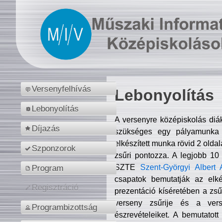
Versenyfelhívás
Lebonyolítás
Lebonyolítás
A versenyre középiskolás diá
Díjazás
szükséges egy pályamunka f
elkészített munka rövid 2 olda
Szponzorok
zsűri pontozza. A legjobb 10
SZTE
Szent-Györgyi Albert 
Program
csapatok bemutatják az elké
Regisztráció
prezentáció kíséretében a zs
verseny zsűrije és a verse
Programbizottság
észrevételeiket. A bemutatott