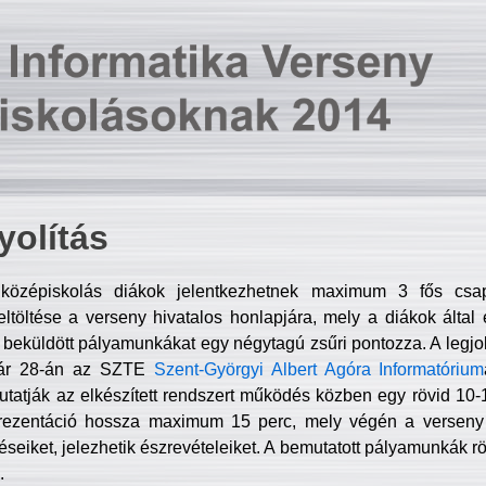
olítás
középiskolás diákok jelentkezhetnek maximum 3 fős csa
ltöltése a verseny hivatalos honlapjára, mely a diákok által e
A beküldött pályamunkákat egy négytagú zsűri pontozza. A legj
uár 28-án az SZTE
Szent-Györgyi Albert Agóra Informatórium
tatják az elkészített rendszert működés közben egy rövid 10-12
rezentáció hossza maximum 15 perc, mely végén a verseny 
déseiket, jelezhetik észrevételeiket. A bemutatott pályamunkák r
.