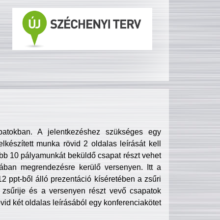
patokban. A jelentkezéshez szükséges egy
lkészített munka rövid 2 oldalas leírását kell
obb 10 pályamunkát beküldő csapat részt vehet
ában megrendezésre kerülő versenyen. Itt a
 ppt-ből álló prezentáció kíséretében a zsűri
zsűrije és a versenyen részt vevő csapatok
övid két oldalas leírásából egy konferenciakötet