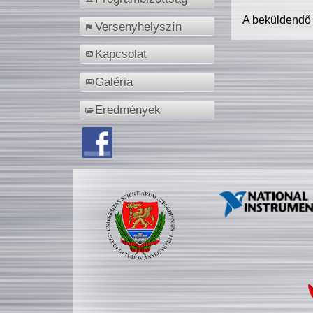
A beküldendő
Versenyhelyszín
Kapcsolat
Galéria
Eredmények