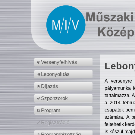
Versenyfelhívás
Lebony
Lebonyolítás
A versenyre 
Díjazás
pályamunka fe
tartalmazza. 
Szponzorok
a 2014 febr
csapatok bemu
Program
számára. A p
Regisztráció
feltehetik kér
is készül majd
Programbizottság