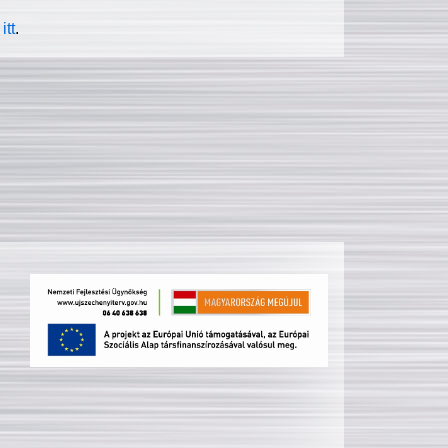
itt
.