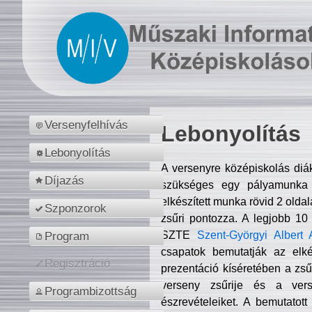
Versenyfelhívás
Lebonyolítás
Lebonyolítás
A versenyre középiskolás diá
Díjazás
szükséges egy pályamunka f
elkészített munka rövid 2 olda
Szponzorok
zsűri pontozza. A legjobb 10
SZTE
Szent-Györgyi Albert 
Program
csapatok bemutatják az elké
Regisztráció
prezentáció kíséretében a zs
verseny zsűrije és a verse
Programbizottság
észrevételeiket. A bemutatott