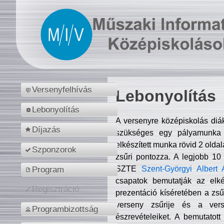
Versenyfelhívás
Lebonyolítás
Lebonyolítás
A versenyre középiskolás diá
Díjazás
szükséges egy pályamunka f
elkészített munka rövid 2 olda
Szponzorok
zsűri pontozza. A legjobb 10
SZTE
Szent-Györgyi Albert 
Program
csapatok bemutatják az elké
Regisztráció
prezentáció kíséretében a zs
verseny zsűrije és a verse
Programbizottság
észrevételeiket. A bemutatott