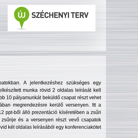
patokban. A jelentkezéshez szükséges egy
lkészített munka rövid 2 oldalas leírását kell
obb 10 pályamunkát beküldő csapat részt vehet
ában megrendezésre kerülő versenyen. Itt a
 ppt-ből álló prezentáció kíséretében a zsűri
zsűrije és a versenyen részt vevő csapatok
övid két oldalas leírásából egy konferenciakötet