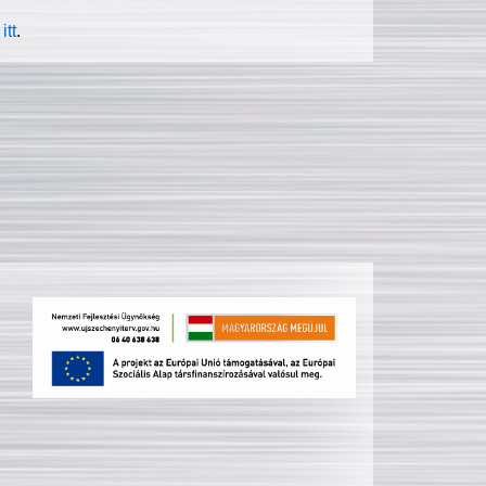
itt
.