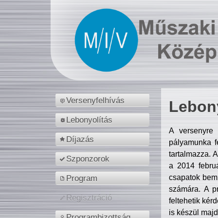
Versenyfelhívás
Lebony
Lebonyolítás
A versenyre 
Díjazás
pályamunka fe
tartalmazza. 
Szponzorok
a 2014 febr
csapatok bemu
Program
számára. A p
Regisztráció
feltehetik kér
is készül majd
Programbizottság