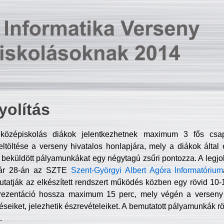
olítás
középiskolás diákok jelentkezhetnek maximum 3 fős csa
ltöltése a verseny hivatalos honlapjára, mely a diákok által e
A beküldött pályamunkákat egy négytagú zsűri pontozza. A legj
uár 28-án az SZTE
Szent-Györgyi Albert Agóra Informatórium
tatják az elkészített rendszert működés közben egy rövid 10-12
rezentáció hossza maximum 15 perc, mely végén a verseny 
déseiket, jelezhetik észrevételeiket. A bemutatott pályamunkák r
.