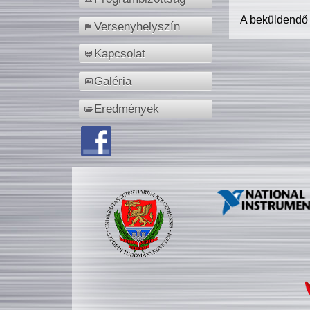
A beküldendő
Versenyhelyszín
Kapcsolat
Galéria
Eredmények