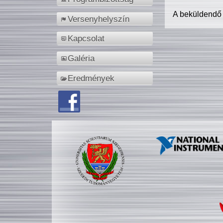
A beküldendő
Versenyhelyszín
Kapcsolat
Galéria
Eredmények