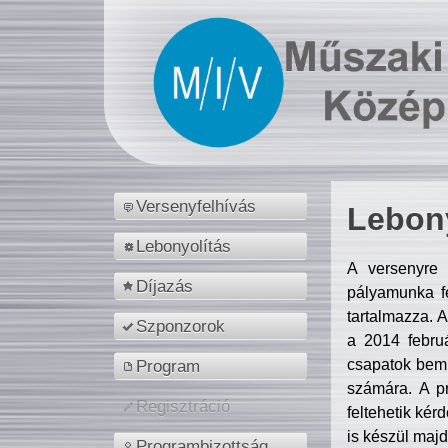
Versenyfelhívás
Lebony
Lebonyolítás
A versenyre 
Díjazás
pályamunka fe
tartalmazza. 
Szponzorok
a 2014 febr
csapatok bemu
Program
számára. A p
Regisztráció
feltehetik kér
is készül majd
Programbizottság