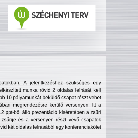
patokban. A jelentkezéshez szükséges egy
lkészített munka rövid 2 oldalas leírását kell
obb 10 pályamunkát beküldő csapat részt vehet
ában megrendezésre kerülő versenyen. Itt a
 ppt-ből álló prezentáció kíséretében a zsűri
zsűrije és a versenyen részt vevő csapatok
övid két oldalas leírásából egy konferenciakötet