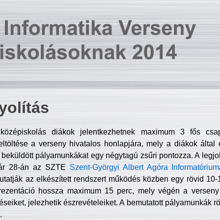
olítás
középiskolás diákok jelentkezhetnek maximum 3 fős csa
ltöltése a verseny hivatalos honlapjára, mely a diákok által e
A beküldött pályamunkákat egy négytagú zsűri pontozza. A legj
uár 28-án az SZTE
Szent-Györgyi Albert Agóra Informatórium
tatják az elkészített rendszert működés közben egy rövid 10-12
rezentáció hossza maximum 15 perc, mely végén a verseny 
déseiket, jelezhetik észrevételeiket. A bemutatott pályamunkák r
.