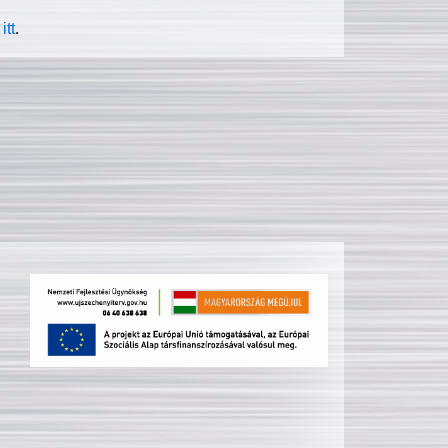
itt
.