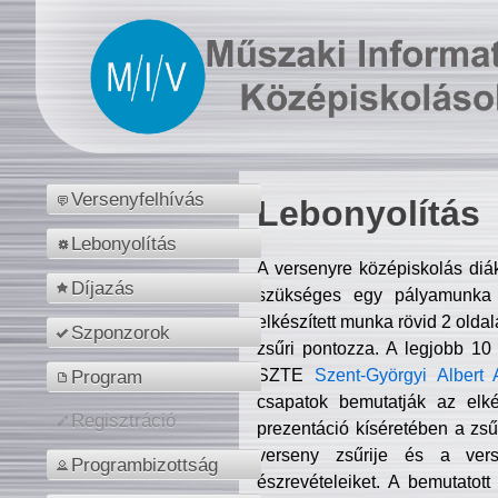
Versenyfelhívás
Lebonyolítás
Lebonyolítás
A versenyre középiskolás diá
Díjazás
szükséges egy pályamunka f
elkészített munka rövid 2 olda
Szponzorok
zsűri pontozza. A legjobb 10
SZTE
Szent-Györgyi Albert 
Program
csapatok bemutatják az elké
Regisztráció
prezentáció kíséretében a zs
verseny zsűrije és a verse
Programbizottság
észrevételeiket. A bemutatott