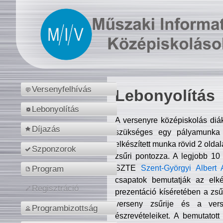
Versenyfelhívás
Lebonyolítás
Lebonyolítás
A versenyre középiskolás diá
Díjazás
szükséges egy pályamunka f
elkészített munka rövid 2 olda
Szponzorok
zsűri pontozza. A legjobb 10
SZTE
Szent-Györgyi Albert 
Program
csapatok bemutatják az elké
Regisztráció
prezentáció kíséretében a zs
verseny zsűrije és a verse
Programbizottság
észrevételeiket. A bemutatott