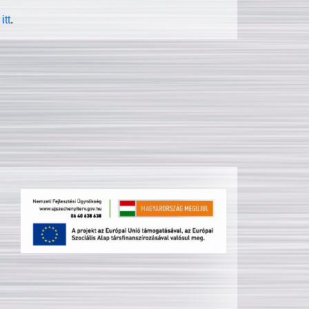
itt
.