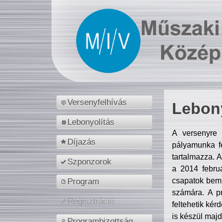
Versenyfelhívás
Lebony
Lebonyolítás
A versenyre 
Díjazás
pályamunka fe
tartalmazza. 
Szponzorok
a 2014 febr
csapatok bemu
Program
számára. A p
Regisztráció
feltehetik kér
is készül majd
Programbizottság