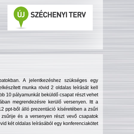
patokban. A jelentkezéshez szükséges egy
lkészített munka rövid 2 oldalas leírását kell
obb 10 pályamunkát beküldő csapat részt vehet
ában megrendezésre kerülő versenyen. Itt a
 ppt-ből álló prezentáció kíséretében a zsűri
zsűrije és a versenyen részt vevő csapatok
övid két oldalas leírásából egy konferenciakötet