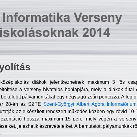
olítás
középiskolás diákok jelentkezhetnek maximum 3 fős csa
ltöltése a verseny hivatalos honlapjára, mely a diákok által e
A beküldött pályamunkákat egy négytagú zsűri pontozza. A legj
uár 28-án az SZTE
Szent-Györgyi Albert Agóra Informatórium
tatják az elkészített rendszert működés közben egy rövid 10-12
rezentáció hossza maximum 15 perc, mely végén a verseny 
déseiket, jelezhetik észrevételeiket. A bemutatott pályamunkák r
.