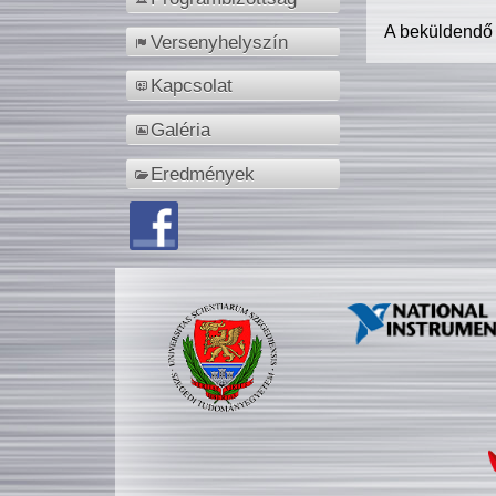
A beküldendő
Versenyhelyszín
Kapcsolat
Galéria
Eredmények