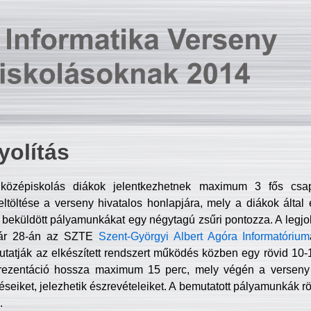
olítás
középiskolás diákok jelentkezhetnek maximum 3 fős csa
ltöltése a verseny hivatalos honlapjára, mely a diákok által e
A beküldött pályamunkákat egy négytagú zsűri pontozza. A legj
uár 28-án az SZTE
Szent-Györgyi Albert Agóra Informatórium
tatják az elkészített rendszert működés közben egy rövid 10-12
rezentáció hossza maximum 15 perc, mely végén a verseny 
déseiket, jelezhetik észrevételeiket. A bemutatott pályamunkák r
.