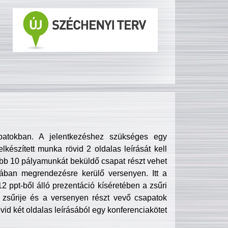
patokban. A jelentkezéshez szükséges egy
lkészített munka rövid 2 oldalas leírását kell
obb 10 pályamunkát beküldő csapat részt vehet
ában megrendezésre kerülő versenyen. Itt a
 ppt-ből álló prezentáció kíséretében a zsűri
zsűrije és a versenyen részt vevő csapatok
övid két oldalas leírásából egy konferenciakötet