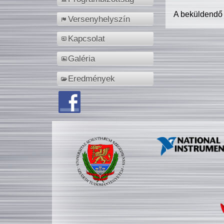
A beküldendő
Versenyhelyszín
Kapcsolat
Galéria
Eredmények