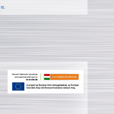
itt
.