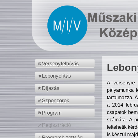
Versenyfelhívás
Lebony
Lebonyolítás
A versenyre 
Díjazás
pályamunka fe
tartalmazza. 
Szponzorok
a 2014 febr
csapatok bemu
Program
számára. A p
Regisztráció
feltehetik kér
is készül majd
Programbizottság