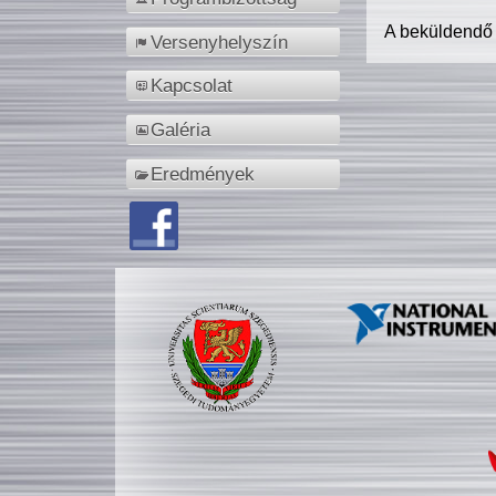
A beküldendő
Versenyhelyszín
Kapcsolat
Galéria
Eredmények