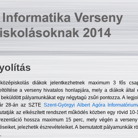
olítás
középiskolás diákok jelentkezhetnek maximum 3 fős csa
ltöltése a verseny hivatalos honlapjára, mely a diákok által e
A beküldött pályamunkákat egy négytagú zsűri pontozza. A legj
uár 28-án az SZTE
Szent-Györgyi Albert Agóra Informatórium
tatják az elkészített rendszert működés közben egy rövid 10-12
rezentáció hossza maximum 15 perc, mely végén a verseny 
déseiket, jelezhetik észrevételeiket. A bemutatott pályamunkák r
.