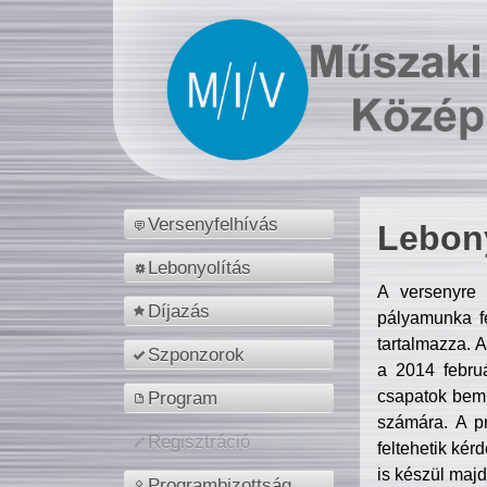
Versenyfelhívás
Lebony
Lebonyolítás
A versenyre 
Díjazás
pályamunka fe
tartalmazza. 
Szponzorok
a 2014 febr
csapatok bemu
Program
számára. A p
Regisztráció
feltehetik kér
is készül majd
Programbizottság