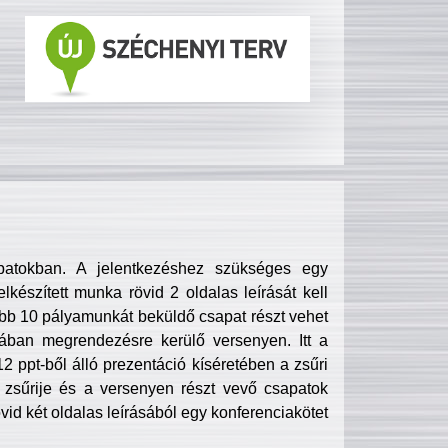
patokban. A jelentkezéshez szükséges egy
lkészített munka rövid 2 oldalas leírását kell
obb 10 pályamunkát beküldő csapat részt vehet
ában megrendezésre kerülő versenyen. Itt a
 ppt-ből álló prezentáció kíséretében a zsűri
zsűrije és a versenyen részt vevő csapatok
övid két oldalas leírásából egy konferenciakötet