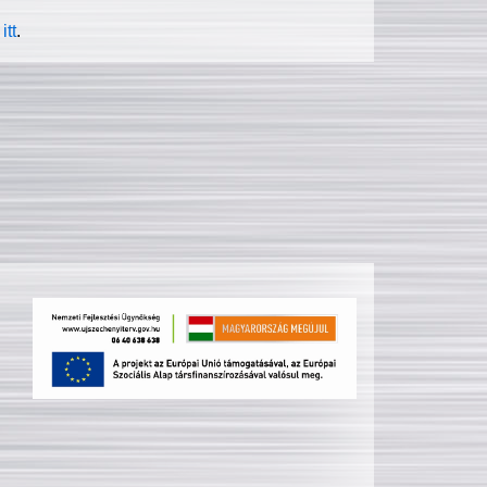
itt
.