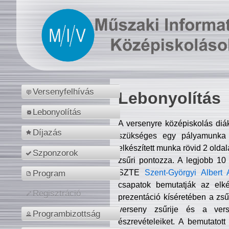
Versenyfelhívás
Lebonyolítás
Lebonyolítás
A versenyre középiskolás diá
Díjazás
szükséges egy pályamunka f
elkészített munka rövid 2 olda
Szponzorok
zsűri pontozza. A legjobb 10
SZTE
Szent-Györgyi Albert 
Program
csapatok bemutatják az elké
Regisztráció
prezentáció kíséretében a zs
verseny zsűrije és a verse
Programbizottság
észrevételeiket. A bemutatott