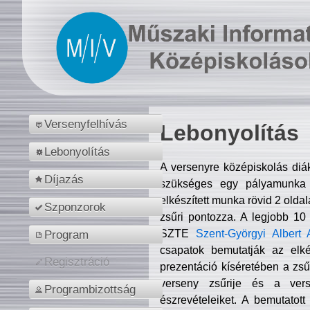
Versenyfelhívás
Lebonyolítás
Lebonyolítás
A versenyre középiskolás diá
Díjazás
szükséges egy pályamunka f
elkészített munka rövid 2 olda
Szponzorok
zsűri pontozza. A legjobb 10
SZTE
Szent-Györgyi Albert 
Program
csapatok bemutatják az elké
Regisztráció
prezentáció kíséretében a zs
verseny zsűrije és a verse
Programbizottság
észrevételeiket. A bemutatott