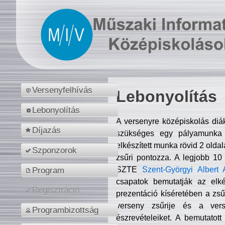
Versenyfelhívás
Lebonyolítás
Lebonyolítás
A versenyre középiskolás diá
Díjazás
szükséges egy pályamunka f
elkészített munka rövid 2 olda
Szponzorok
zsűri pontozza. A legjobb 10
SZTE
Szent-Györgyi Albert 
Program
csapatok bemutatják az elké
Regisztráció
prezentáció kíséretében a zs
verseny zsűrije és a verse
Programbizottság
észrevételeiket. A bemutatott