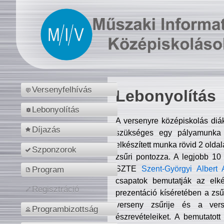
Versenyfelhívás
Lebonyolítás
Lebonyolítás
A versenyre középiskolás diá
Díjazás
szükséges egy pályamunka f
elkészített munka rövid 2 olda
Szponzorok
zsűri pontozza. A legjobb 10
SZTE
Szent-Györgyi Albert 
Program
csapatok bemutatják az elké
Regisztráció
prezentáció kíséretében a zs
verseny zsűrije és a verse
Programbizottság
észrevételeiket. A bemutatott