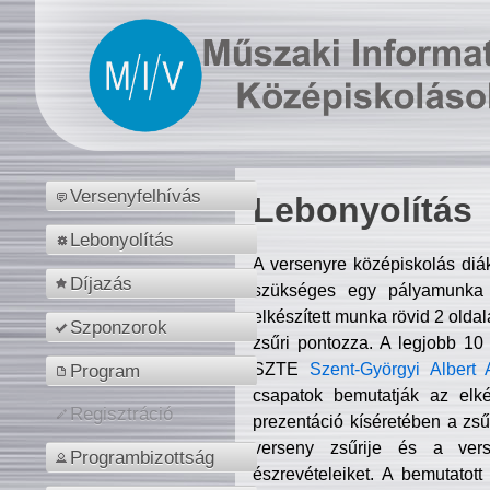
Versenyfelhívás
Lebonyolítás
Lebonyolítás
A versenyre középiskolás diá
Díjazás
szükséges egy pályamunka f
elkészített munka rövid 2 olda
Szponzorok
zsűri pontozza. A legjobb 10
SZTE
Szent-Györgyi Albert 
Program
csapatok bemutatják az elké
Regisztráció
prezentáció kíséretében a zs
verseny zsűrije és a verse
Programbizottság
észrevételeiket. A bemutatott