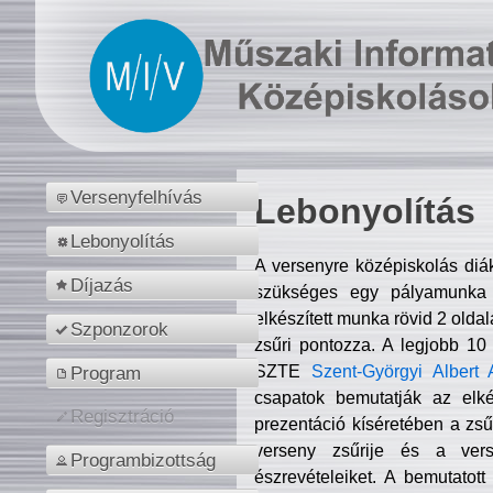
Versenyfelhívás
Lebonyolítás
Lebonyolítás
A versenyre középiskolás diá
Díjazás
szükséges egy pályamunka f
elkészített munka rövid 2 olda
Szponzorok
zsűri pontozza. A legjobb 10
SZTE
Szent-Györgyi Albert 
Program
csapatok bemutatják az elké
Regisztráció
prezentáció kíséretében a zs
verseny zsűrije és a verse
Programbizottság
észrevételeiket. A bemutatott