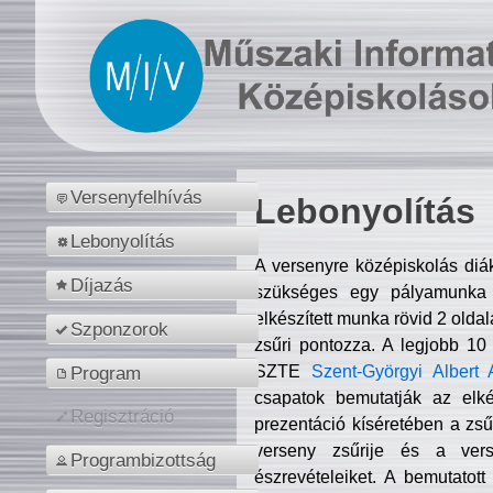
Versenyfelhívás
Lebonyolítás
Lebonyolítás
A versenyre középiskolás diá
Díjazás
szükséges egy pályamunka f
elkészített munka rövid 2 olda
Szponzorok
zsűri pontozza. A legjobb 10
SZTE
Szent-Györgyi Albert 
Program
csapatok bemutatják az elké
Regisztráció
prezentáció kíséretében a zs
verseny zsűrije és a verse
Programbizottság
észrevételeiket. A bemutatott