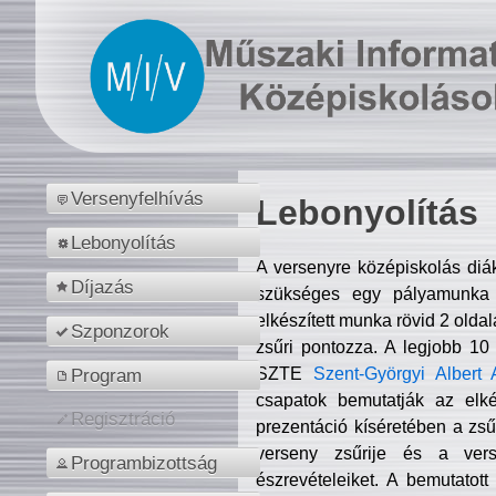
Versenyfelhívás
Lebonyolítás
Lebonyolítás
A versenyre középiskolás diá
Díjazás
szükséges egy pályamunka f
elkészített munka rövid 2 olda
Szponzorok
zsűri pontozza. A legjobb 10
SZTE
Szent-Györgyi Albert 
Program
csapatok bemutatják az elké
Regisztráció
prezentáció kíséretében a zs
verseny zsűrije és a verse
Programbizottság
észrevételeiket. A bemutatott