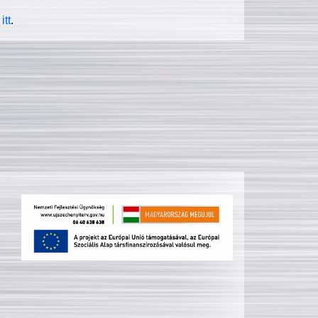
itt
.