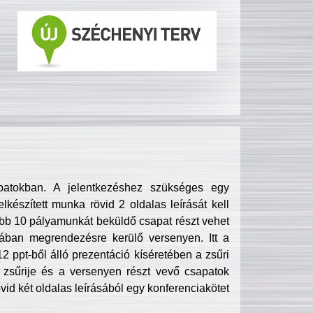
patokban. A jelentkezéshez szükséges egy
lkészített munka rövid 2 oldalas leírását kell
obb 10 pályamunkát beküldő csapat részt vehet
ában megrendezésre kerülő versenyen. Itt a
 ppt-ből álló prezentáció kíséretében a zsűri
zsűrije és a versenyen részt vevő csapatok
övid két oldalas leírásából egy konferenciakötet