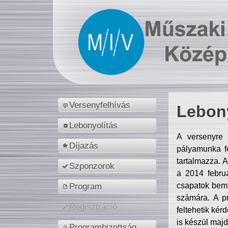
Versenyfelhívás
Lebony
Lebonyolítás
A versenyre 
Díjazás
pályamunka fe
tartalmazza. 
Szponzorok
a 2014 febr
csapatok bemu
Program
számára. A p
Regisztráció
feltehetik kér
is készül majd
Programbizottság