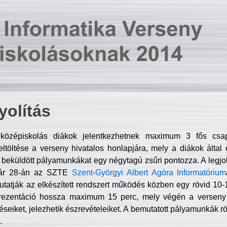
olítás
középiskolás diákok jelentkezhetnek maximum 3 fős csa
ltöltése a verseny hivatalos honlapjára, mely a diákok által e
A beküldött pályamunkákat egy négytagú zsűri pontozza. A legj
uár 28-án az SZTE
Szent-Györgyi Albert Agóra Informatórium
tatják az elkészített rendszert működés közben egy rövid 10-12
rezentáció hossza maximum 15 perc, mely végén a verseny 
déseiket, jelezhetik észrevételeiket. A bemutatott pályamunkák r
.