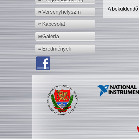
A beküldendő
Versenyhelyszín
Kapcsolat
Galéria
Eredmények